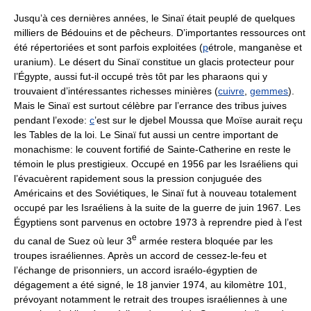
Jusqu’à ces dernières années, le Sinaï était peuplé de quelques
milliers de Bédouins et de pêcheurs. D’importantes ressources ont
été répertoriées et sont parfois exploitées (
p
étrole, manganèse et
uranium). Le désert du Sinaï constitue un glacis protecteur pour
l’Égypte, aussi fut-il occupé très tôt par les pharaons qui y
trouvaient d’intéressantes richesses minières (
cuivre
,
gemmes
).
Mais le Sinaï est surtout célèbre par l’errance des tribus juives
pendant l’exode:
c
’est sur le djebel Moussa que Moïse aurait reçu
les Tables de la loi. Le Sinaï fut aussi un centre important de
monachisme: le couvent fortifié de Sainte-Catherine en reste le
témoin le plus prestigieux. Occupé en 1956 par les Israéliens qui
l’évacuèrent rapidement sous la pression conjuguée des
Américains et des Soviétiques, le Sinaï fut à nouveau totalement
occupé par les Israéliens à la suite de la guerre de juin 1967. Les
Égyptiens sont parvenus en octobre 1973 à reprendre pied à l’est
e
du canal de Suez où leur 3
armée restera bloquée par les
troupes israéliennes. Après un accord de cessez-le-feu et
l’échange de prisonniers, un accord israélo-égyptien de
dégagement a été signé, le 18 janvier 1974, au kilomètre 101,
prévoyant notamment le retrait des troupes israéliennes à une