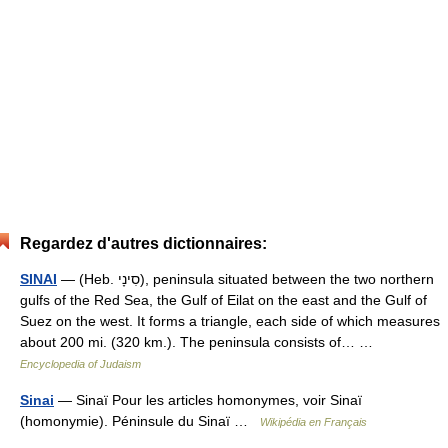
Regardez d'autres dictionnaires:
SINAI
— (Heb. סִינָי), peninsula situated between the two northern
gulfs of the Red Sea, the Gulf of Eilat on the east and the Gulf of
Suez on the west. It forms a triangle, each side of which measures
about 200 mi. (320 km.). The peninsula consists of… …
Encyclopedia of Judaism
Sinai
— Sinaï Pour les articles homonymes, voir Sinaï
(homonymie). Péninsule du Sinaï …
Wikipédia en Français