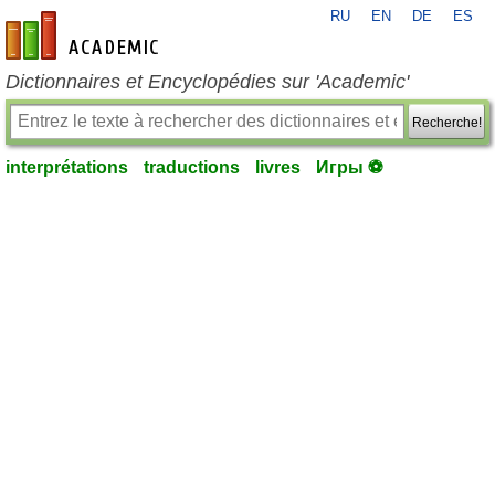
RU
EN
DE
ES
fr-academic.com
Dictionnaires et Encyclopédies sur 'Academic'
Recherche!
interprétations
traductions
livres
Игры ⚽