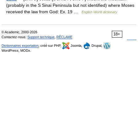
(probably in the S Sinai Peninsula but not identified) where Moses
received the law from God: Ex. 19 …
English World dictionary
© Academic, 2000-2026
18+
Contactez-nous:
Support technique
,
RÉCLAME
Dictionnaires exportation
, créé sur PHP,
Joomla,
Drupal,
WordPress, MODx.