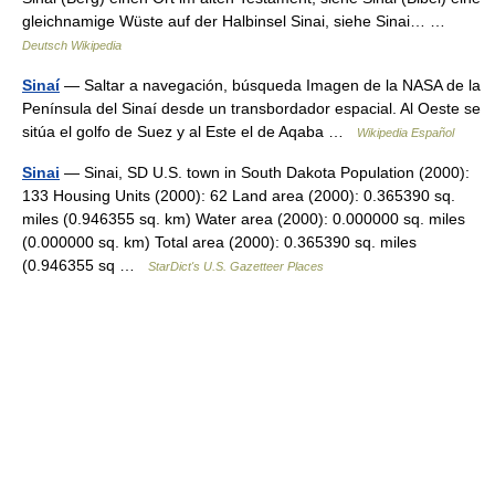
gleichnamige Wüste auf der Halbinsel Sinai, siehe Sinai… …
Deutsch Wikipedia
Sinaí
— Saltar a navegación, búsqueda Imagen de la NASA de la
Península del Sinaí desde un transbordador espacial. Al Oeste se
sitúa el golfo de Suez y al Este el de Aqaba …
Wikipedia Español
Sinai
— Sinai, SD U.S. town in South Dakota Population (2000):
133 Housing Units (2000): 62 Land area (2000): 0.365390 sq.
miles (0.946355 sq. km) Water area (2000): 0.000000 sq. miles
(0.000000 sq. km) Total area (2000): 0.365390 sq. miles
(0.946355 sq …
StarDict's U.S. Gazetteer Places