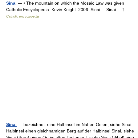
Sinai
— • The mountain on which the Mosaic Law was given
Catholic Encyclopedia. Kevin Knight. 2006. Sinai Sinai † …
Catholic encyclopedia
Sinai
— bezeichnet: eine Halbinsel im Nahen Osten, siehe Sinai
Halbinsel einen gleichnamigen Berg auf der Halbinsel Sinai, siehe
Sinai (Berg) einen Ort im alten Testament, siehe Sinai (Bibel) eine