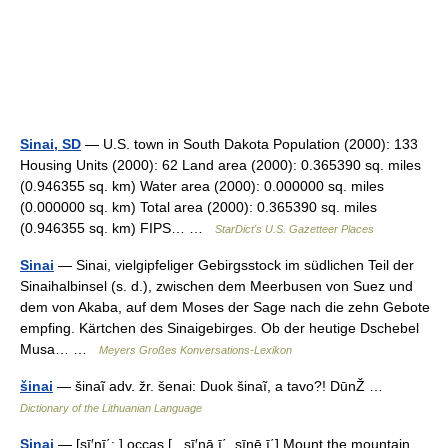
Sinai, SD
— U.S. town in South Dakota Population (2000): 133
Housing Units (2000): 62 Land area (2000): 0.365390 sq. miles
(0.946355 sq. km) Water area (2000): 0.000000 sq. miles
(0.000000 sq. km) Total area (2000): 0.365390 sq. miles
(0.946355 sq. km) FIPS… …
StarDict's U.S. Gazetteer Places
Sinai
— Sinai, vielgipfeliger Gebirgsstock im südlichen Teil der
Sinaihalbinsel (s. d.), zwischen dem Meerbusen von Suez und
dem von Akaba, auf dem Moses der Sage nach die zehn Gebote
empfing. Kärtchen des Sinaigebirges. Ob der heutige Dschebel
Musa… …
Meyers Großes Konversations-Lexikon
šinai
— šinaĩ adv. žr. šenai: Duok šinaĩ, a tavo?! DūnŽ …
Dictionary of the Lithuanian Language
Sinai
— [sī′nī΄; ] occas [., sī′nā ī΄, sīnē ī΄] Mount the mountain