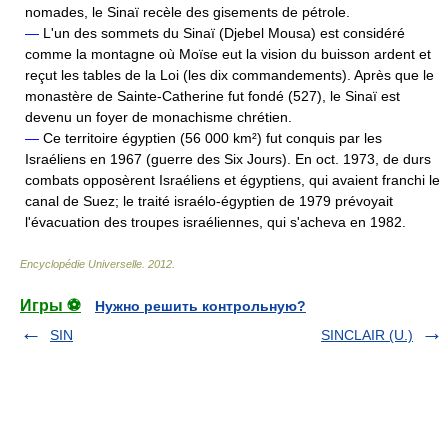
nomades, le Sinaï recèle des gisements de pétrole.
—
L'un des sommets du Sinaï (Djebel Mousa) est considéré
comme la montagne où Moïse eut la vision du buisson ardent et
reçut les tables de la Loi (les dix commandements). Après que le
monastère de Sainte-Catherine fut fondé (527), le Sinaï est
devenu un foyer de monachisme chrétien.
—
Ce territoire égyptien (56 000 km²) fut conquis par les
Israéliens en 1967 (guerre des Six Jours). En oct. 1973, de durs
combats opposèrent Israéliens et égyptiens, qui avaient franchi le
canal de Suez; le traité israélo-égyptien de 1979 prévoyait
l'évacuation des troupes israéliennes, qui s'acheva en 1982.
Encyclopédie Universelle
.
2012
.
Игры ⚽
Нужно решить контрольную?
SIN
SINCLAIR (U.)